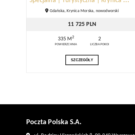
S
pecjalna | Turystyczna | Krynica Morska
Gdańska, Krynica Morska, nowodworski
11 725 PLN
2
335 M
2
POWIERZCHNIA
LICZBA POKOI
SZCZEGÓŁY
Poczta Polska S.A.