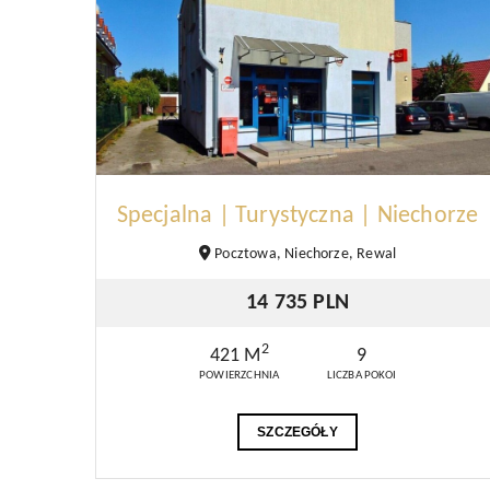
Specjalna | Turystyczna | Niechorze
Pocztowa, Niechorze, Rewal
14 735 PLN
2
421 M
9
POWIERZCHNIA
LICZBA POKOI
SZCZEGÓŁY