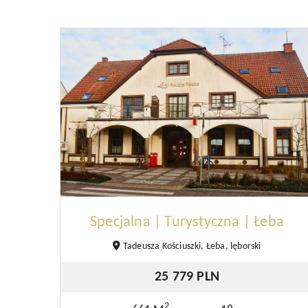
Specjalna | Turystyczna | Łeba
Tadeusza Kościuszki, Łeba, lęborski
25 779 PLN
2