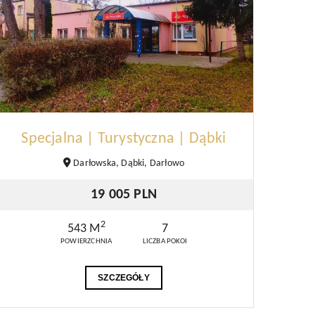
Specjalna | Turystyczna | Dąbki
Darłowska, Dąbki, Darłowo
19 005 PLN
2
543 M
7
POWIERZCHNIA
LICZBA POKOI
SZCZEGÓŁY