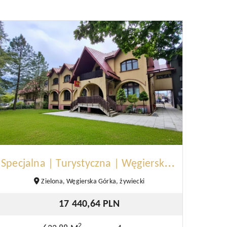
S
pecjalna | Turystyczna | Węgierska Górka
Zielona, Węgierska Górka, żywiecki
17 440,64 PLN
2