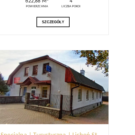
622,88 M
4
POWIERZCHNIA
LICZBA POKOI
SZCZEGÓŁY