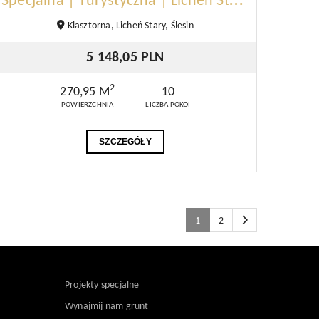
S
pecjalna | Turystyczna | Licheń Stary
Klasztorna, Licheń Stary, Ślesin
5 148,05 PLN
2
270,95 M
10
POWIERZCHNIA
LICZBA POKOI
SZCZEGÓŁY
1
2
Projekty specjalne
Wynajmij nam grunt