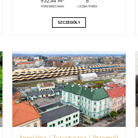
932,44 M
6
POWIERZCHNIA
LICZBA POKOI
SZCZEGÓŁY